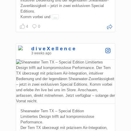
intuitiver Bedienung und der legendären Shearwater-
Zuverlässigkeit – jetzt in zwei exklusiven Special
Editions.
Komm vorbei und
...
4
0
d i v e X e ll e n c e
3 weeks ago
Shearwater Tern TX – Special Edition
Limitiertes Design trifft auf kompromisslose
Performance.
Der Tern TX überzeugt mit präzisem Air-Integration,