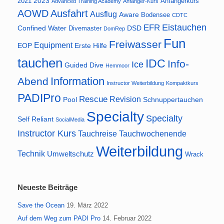
2023
2021
Anfängerkurs
Advanced Training Academy
Anfänger-Kurs
AOWD
Ausfahrt
Ausflug
Aware
Bodensee
CDTC
Eistauchen
EFR
Confined Water
DSD
Divemaster
DomRep
Fun
Freiwasser
Equipment
EOP
Erste Hilfe
tauchen
IDC
Info-
Ice
Guided Dive
Hemmoor
Information
Abend
Instructor Weiterbildung
Kompaktkurs
PADIPro
Rescue
Revision
Pool
Schnuppertauchen
Specialty
Specialty
Self Reliant
SocialMedia
Instructor Kurs
Tauchreise
Tauchwochenende
Weiterbildung
Technik
Umweltschutz
Wrack
Neueste Beiträge
Save the Ocean
19. März 2022
Auf dem Weg zum PADI Pro
14. Februar 2022