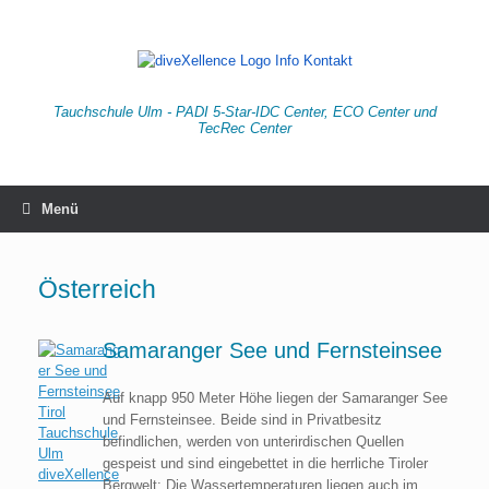
Zum
Inhalt
springen
Tauchschule Ulm - PADI 5-Star-IDC Center, ECO Center und
TecRec Center
Menü
Österreich
Samaranger See und Fernsteinsee
Auf knapp 950 Meter Höhe liegen der Samaranger See
und Fernsteinsee. Beide sind in Privatbesitz
befindlichen, werden von unterirdischen Quellen
gespeist und sind eingebettet in die herrliche Tiroler
Bergwelt: Die Wassertemperaturen liegen auch im