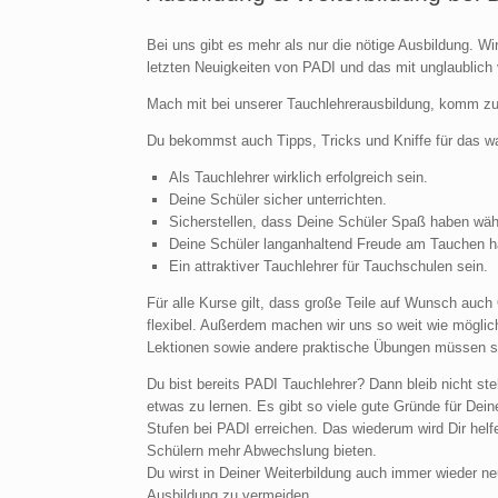
Bei uns gibt es mehr als nur die nötige Ausbildung. Wi
letzten Neuigkeiten von PADI und das mit unglaublich 
Mach mit bei unserer Tauchlehrerausbildung, komm z
Du bekommst auch Tipps, Tricks und Kniffe für das w
Als Tauchlehrer wirklich erfolgreich sein.
Deine Schüler sicher unterrichten.
Sicherstellen, dass Deine Schüler Spaß haben währ
Deine Schüler langanhaltend Freude am Tauchen h
Ein attraktiver Tauchlehrer für Tauchschulen sein.
Für alle Kurse gilt, dass große Teile auf Wunsch auc
flexibel. Außerdem machen wir uns so weit wie möglic
Lektionen sowie andere praktische Übungen müssen selb
Du bist bereits PADI Tauchlehrer? Dann bleib nicht ste
etwas zu lernen. Es gibt so viele gute Gründe für Dei
Stufen bei PADI erreichen. Das wiederum wird Dir hel
Schülern mehr Abwechslung bieten.
Du wirst in Deiner Weiterbildung auch immer wieder n
Ausbildung zu vermeiden.