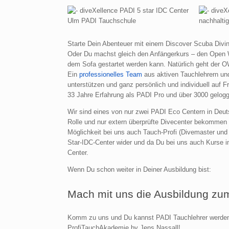
Starte Dein Abenteuer mit einem Discover Scuba Divi
Oder Du machst gleich den Anfängerkurs – den Open 
dem Sofa gestartet werden kann. Natürlich geht der 
Ein
professionelles Team
aus aktiven Tauchlehrern und
unterstützen und ganz persönlich und individuell auf
33 Jahre Erfahrung als PADI Pro und über 3000 gelog
Wir sind eines von nur zwei PADI Eco Centern in Deutsc
Rolle und nur extern überprüfte Divecenter bekommen d
Möglichkeit bei uns auch Tauch-Profi (Divemaster und
Star-IDC-Center wider und da Du bei uns auch Kurse 
Center.
Wenn Du schon weiter in Deiner Ausbildung bist:
Mach mit uns die Ausbildung zu
Komm zu uns und Du kannst PADI Tauchlehrer werden 
ProfiTauchAkademie by Jens Nassall!