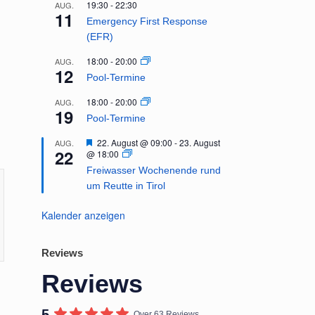
19:30
-
22:30
AUG.
11
Emergency First Response
(EFR)
18:00
-
20:00
AUG.
12
Pool-Termine
18:00
-
20:00
AUG.
19
Pool-Termine
Hervorgehoben
22. August @ 09:00
-
23. August
AUG.
22
@ 18:00
Freiwasser Wochenende rund
um Reutte in Tirol
Kalender anzeigen
Reviews
Reviews
5
Over 63 Reviews