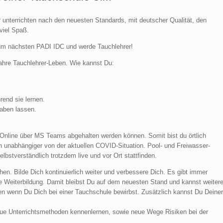
r unterrichten nach den neuesten Standards, mit deutscher Qualität, den
viel Spaß.
um nächsten PADI IDC und werde Tauchlehrer!
ahre Tauchlehrer-Leben. Wie kannst Du:
end sie lernen.
aben lassen.
h Online über MS Teams abgehalten werden können. Somit bist du örtlich
h unabhängiger von der aktuellen COVID-Situation. Pool- und Freiwasser-
stverständlich trotzdem live und vor Ort stattfinden.
hen. Bilde Dich kontinuierlich weiter und verbessere Dich. Es gibt immer
ne Weiterbildung. Damit bleibst Du auf dem neuesten Stand und kannst weiter
fen wenn Du Dich bei einer Tauchschule bewirbst. Zusätzlich kannst Du Deine
eue Unterrichtsmethoden kennenlernen, sowie neue Wege Risiken bei der