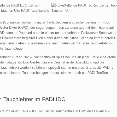
ng (Schnuppertauchen) ganz einfach, bequem und sicher bei uns im Pool.
Water Diver (OWD), der sogar bequem von zuhause aus mit der Theorie auf
OWD dann im Pool und auch in einem unserer schönen Freiwasser-Seen weiter
 Divemastern begleitet Dich sicher durch alle Kurse. Wir sind immer bereit z
 Fragen einzugehen. Zusammen als Team bieten wir 78 Jahre Taucherfahrung,
gte Tauchgänge.
hland (Stand 2023). Nachhaltigkeit spielt bei uns an jeder Stelle eine große
en Status als Eco Center. Unsere Qualität in der Ausbildung und die
 Tauchlehrer) werden zu können spiegelt sich in unserem Status als PADI 5-
im technischen Tauchen belegen kannst, sind wir auch ein PADI TecRec
m Tauchlehrer im PADI IDC
durch einen PADI – IDC mit Deiner Tauchschule in Ulm: diveXellence –