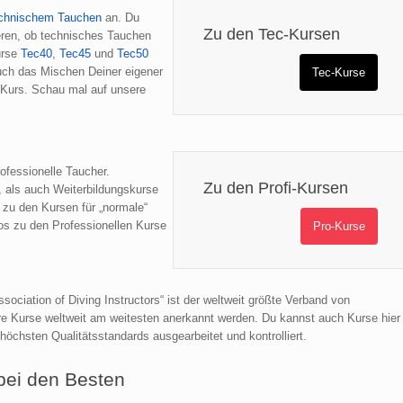
chnischem Tauchen
an. Du
Zu den Tec-Kursen
ren, ob technisches Tauchen
urse
Tec40
,
Tec45
und
Tec50
uch das Mischen Deiner eigener
Tec-Kurse
Kurs. Schau mal auf unsere
ofessionelle Taucher.
Zu den Profi-Kursen
, als auch Weiterbildungskurse
 zu den Kursen für „normale“
fos zu den Professionellen Kurse
Pro-Kurse
sociation of Diving Instructors“ ist der weltweit größte Verband von
ere Kurse weltweit am weitesten anerkannt werden. Du kannst auch Kurse hier
höchsten Qualitätsstandards ausgearbeitet und kontrolliert.
bei den Besten