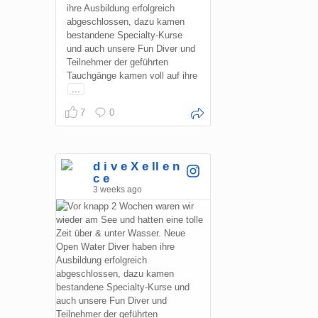
ihre Ausbildung erfolgreich
abgeschlossen, dazu kamen
bestandene Specialty-Kurse
und auch unsere Fun Diver und
Teilnehmer der geführten
Tauchgänge kamen voll auf ihre
...
7
0
d i v e X e ll e n
c e
3 weeks ago