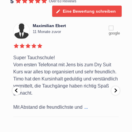
5
Over 63 Reviews
Eine Bewertung schreiben
Maximilian Ebert
11 Monate zuvor
r
Super Tauchschule!
Ich
!
Vom ersten Telefonat mit Jens bis zum Dry Suit
Ste
ich
Kurs war alles top organisiert und sehr freundlich.
AOW
Timo hat den Kursinhalt geduldig und verständlich
Ein
vermittelt, die Tauchgänge haben richtig Spaß
Te
gemacht.
Imm
Mit Abstand die freundlichste und
...