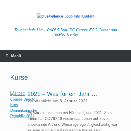
Zum
Inhalt
springen
Tauchschule Ulm - PADI 5-Star-IDC Center, ECO Center und
TecRec Center
Menü
Kurse
2021 – Was für ein Jahr …
Veröffentlicht am
8. Januar 2022
Es war ein bisschen ein Höllenritt, das 2021. Zum
Einen hat COVID-19 weiter das Leben auf zuvor
unbekannte Art und Weise „geregelt“, gleichzeitig war
es aber auch ein auf ungeahnte Weise sehr