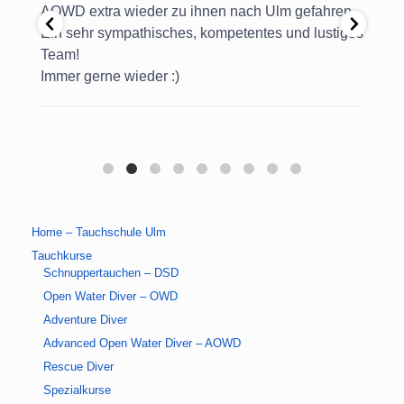
ch.
AOWD extra wieder zu ihnen nach Ulm gefahren.
Hab
lich
Ein sehr sympathisches, kompetentes und lustiges
und
Team!
org
Immer gerne wieder :)
Tau
DA
Home – Tauchschule Ulm
Tauchkurse
Schnuppertauchen – DSD
Open Water Diver – OWD
Adventure Diver
Advanced Open Water Diver – AOWD
Rescue Diver
Spezialkurse