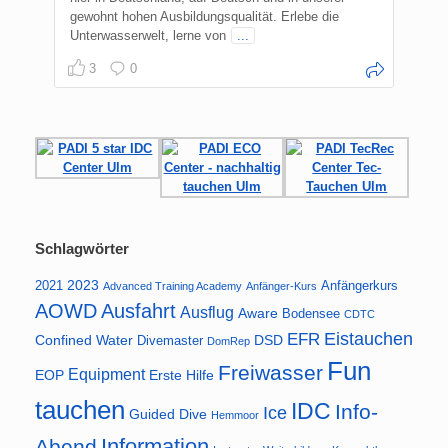
gewohnt hohen Ausbildungsqualität. Erlebe die
Unterwasserwelt, lerne von
...
3
0
Schlagwörter
2023
2021
Anfängerkurs
Advanced Training Academy
Anfänger-Kurs
AOWD
Ausfahrt
Ausflug
Aware
Bodensee
CDTC
Eistauchen
EFR
Confined Water
DSD
Divemaster
DomRep
Fun
Freiwasser
Equipment
EOP
Erste Hilfe
tauchen
IDC
Info-
Ice
Guided Dive
Hemmoor
Information
Abend