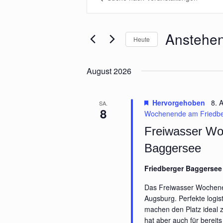
Schlüsselwort
und
eingeben.
Ansichten,
Suche
Navigation
nach
Anstehe
Heute
Veranstaltungen
Schlüsselwort.
Datum
wählen.
August 2026
Hervorgehoben
8. 
SA.
8
Wochenende am Friedbe
Freiwasser Wo
Baggersee
Friedberger Baggerse
Das Freiwasser Wochene
Augsburg. Perfekte logis
machen den Platz ideal z
hat aber auch für bereits