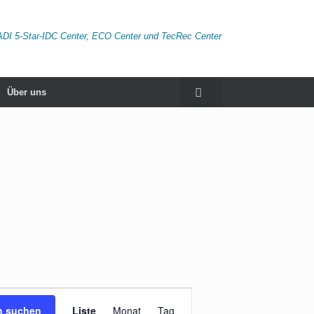
ADI 5-Star-IDC Center, ECO Center und TecRec Center
Über uns
Veranstaltung
Ansichten-
n suchen
Liste
Monat
Tag