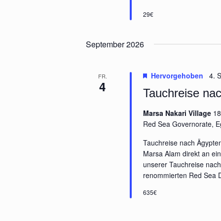
29€
September 2026
Hervorgehoben
4. 
FR.
4
Tauchreise na
Marsa Nakari Village
18
Red Sea Governorate, E
Tauchreise nach Ägypten
Marsa Alam direkt an ein
unserer Tauchreise nach 
renommierten Red Sea Div
635€