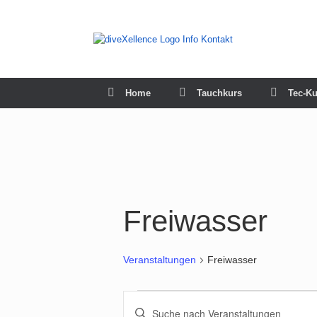
Zum
Inhalt
springen
Home
Tauchkurs
Tec-Ku
Freiwasser
Veranstaltungen
Freiwasser
Veranstaltungen
Veranstaltungen
Bitte
Suche