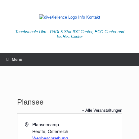
Zum
Inhalt
springen
Tauchschule Ulm - PADI 5-Star-IDC Center, ECO Center und
TecRec Center
Menü
Plansee
« Alle Veranstaltungen
Adresse
Planseecamp
Reutte
,
Österreich
Wegbeschreibung