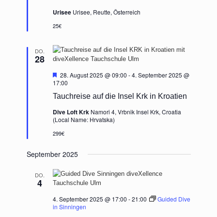
Urisee
Urisee, Reutte, Österreich
25€
DO.
28
Hervorgehoben
28. August 2025 @ 09:00
-
4. September 2025 @
17:00
Tauchreise auf die Insel Krk in Kroatien
Dive Loft Krk
Namori 4, Vrbnik Insel Krk, Croatia
(Local Name: Hrvatska)
299€
September 2025
DO.
4
4. September 2025 @ 17:00
-
21:00
Guided Dive
in Sinningen