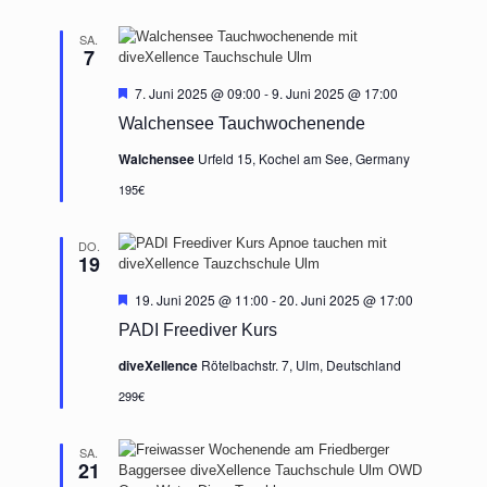
SA.
7
Hervorgehoben
7. Juni 2025 @ 09:00
-
9. Juni 2025 @ 17:00
Walchensee Tauchwochenende
Walchensee
Urfeld 15, Kochel am See, Germany
195€
DO.
19
Hervorgehoben
19. Juni 2025 @ 11:00
-
20. Juni 2025 @ 17:00
PADI Freediver Kurs
diveXellence
Rötelbachstr. 7, Ulm, Deutschland
299€
SA.
21