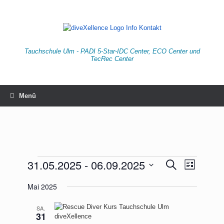
Zum
Inhalt
springen
Tauchschule Ulm - PADI 5-Star-IDC Center, ECO Center und
TecRec Center
Menü
Veranstaltungen
31.05.2025
 - 
06.09.2025
Veranstaltungen
Veranstaltu
Suche
Liste
Suche
Ansichten-
Datum
und
Navigation
Mai 2025
wählen.
Ansichten,
Navigation
SA.
31