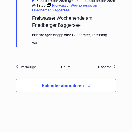
Hervorgehoben
6. September 2025 @ 09:00
-
7. September 2025
@ 18:00
Freiwasser Wochenende am
Friedberger Baggersee
Freiwasser Wochenende am
Friedberger Baggersee
Friedberger Baggersee
Baggersee, Friedberg
29€
Veranstaltungen
Veranstaltu
Vorherige
Heute
Nächste
Kalender abonnieren