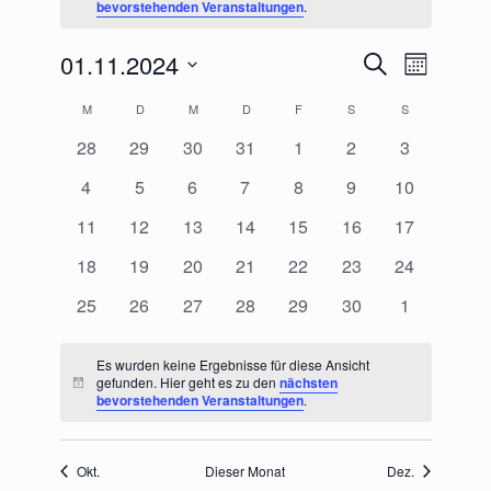
bevorstehenden Veranstaltungen
.
01.11.2024
Veranstaltungen
Veranstaltu
Suche
Monat
Suche
Ansichten-
Datum
und
Navigation
M
MONTAG
D
DIENSTAG
M
MITTWOCH
D
DONNERSTAG
F
FREITAG
S
SAMSTAG
S
SONNTAG
Kalender
wählen.
Ansichten,
von
Navigation
0
0
0
0
0
0
0
28
29
30
31
1
2
3
Veranstaltungen
Veranstaltungen
Veranstaltungen
Veranstaltungen
Veranstaltungen
Veranstaltungen
Veranstaltungen
Veranstalt
0
0
0
0
0
0
0
4
5
6
7
8
9
10
Veranstaltungen
Veranstaltungen
Veranstaltungen
Veranstaltungen
Veranstaltungen
Veranstaltungen
Veranstaltu
0
0
0
0
0
0
0
11
12
13
14
15
16
17
Veranstaltungen
Veranstaltungen
Veranstaltungen
Veranstaltungen
Veranstaltungen
Veranstaltungen
Veranstaltu
0
0
0
0
0
0
0
18
19
20
21
22
23
24
Veranstaltungen
Veranstaltungen
Veranstaltungen
Veranstaltungen
Veranstaltungen
Veranstaltungen
Veranstaltu
0
0
0
0
0
0
0
25
26
27
28
29
30
1
Veranstaltungen
Veranstaltungen
Veranstaltungen
Veranstaltungen
Veranstaltungen
Veranstaltungen
Veranstalt
Es wurden keine Ergebnisse für diese Ansicht
gefunden. Hier geht es zu den
nächsten
Hinweis
bevorstehenden Veranstaltungen
.
Okt.
Dieser Monat
Dez.