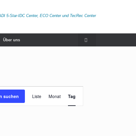
ADI 5-Star-IDC Center, ECO Center und TecRec Center
Über uns
Veranstaltung
Ansichten-
en suchen
Liste
Monat
Tag
Navigation