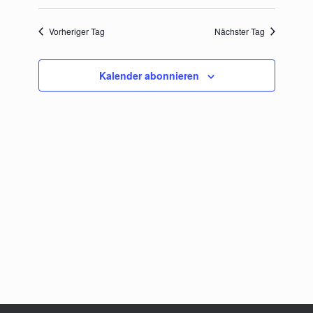
Datum
und
Navigation
wählen.
Ansichten,
Vorheriger Tag
Nächster Tag
Navigation
Kalender abonnieren