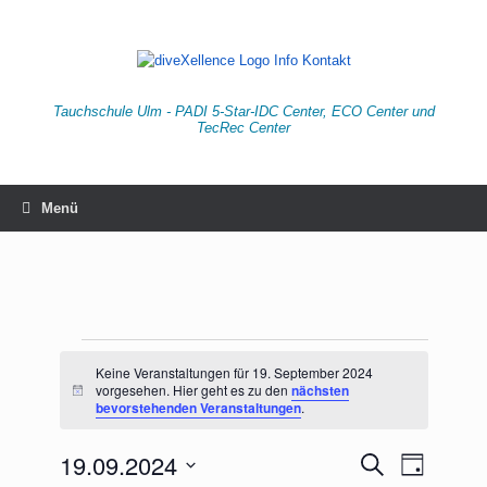
Zum
Inhalt
springen
Tauchschule Ulm - PADI 5-Star-IDC Center, ECO Center und
TecRec Center
Menü
Veranstaltungen
für
Keine Veranstaltungen für 19. September 2024
vorgesehen. Hier geht es zu den
nächsten
19.
Hinweis
bevorstehenden Veranstaltungen
.
September
2024
19.09.2024
Veranstaltungen
Veranstaltu
Suche
Tag
Suche
Ansichten-