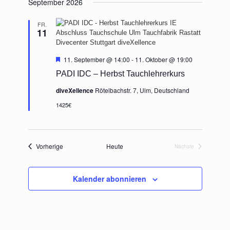
September 2026
wählen.
Ansichten,
Navigation
FR.
11
Hervorgehoben
11. September @ 14:00
-
11. Oktober @ 19:00
PADI IDC – Herbst Tauchlehrerkurs
diveXellence
Rötelbachstr. 7, Ulm, Deutschland
1425€
Veranstaltungen
Vorherige
Heute
Nächste
Veranstaltungen
Kalender abonnieren