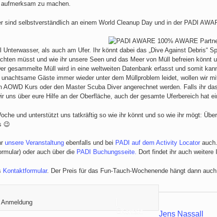
em aufmerksam zu machen.
 sind selbstverständlich an einem World Cleanup Day und in der PADI AWA
terwasser, als auch am Ufer. Ihr könnt dabei das „Dive Against Debris“ Speci
chten müsst und wie ihr unsere Seen und das Meer von Müll befreien könnt u
r gesammelte Müll wird in eine weltweiten Datenbank erfasst und somit kann
 unachtsame Gäste immer wieder unter dem Müllproblem leidet, wollen wir mi
n AOWD Kurs oder den Master Scuba Diver angerechnet werden. Falls ihr das
ir uns über eure Hilfe an der Oberfläche, auch der gesamte Uferbereich hat 
und unterstützt uns tatkräftig so wie ihr könnt und so wie ihr mögt: Übe
s 😉
hr
unsere Veranstaltung
ebenfalls und bei
PADI auf dem Activity Locator
auch.
ormular) oder auch über die
PADI Buchungsseite.
Dort findet ihr auch weitere
s
Kontaktformular
. Der Preis für das Fun-Tauch-Wochenende hängt dann auch 
/ Anmeldung
Kontakt
Jens Nassall