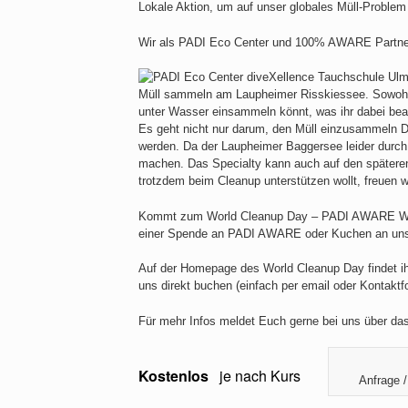
Lokale Aktion, um auf unser globales Müll-Probl
Wir als PADI Eco Center und 100% AWARE Partner
Müll sammeln am Laupheimer Risskiessee. Sowohl Un
unter Wasser einsammeln könnt, was ihr dabei bea
Es geht nicht nur darum, den Müll einzusammeln De
werden. Da der Laupheimer Baggersee leider durch
machen. Das Specialty kann auch auf den spätere
trotzdem beim Cleanup unterstützen wollt, freuen w
Kommt zum World Cleanup Day – PADI AWARE Woche 
einer Spende an PADI AWARE oder Kuchen an un
Auf der Homepage des World Cleanup Day findet i
uns direkt buchen (einfach per email oder Kontaktf
Für mehr Infos meldet Euch gerne bei uns über da
Kostenlos
je nach Kurs
Anfrage 