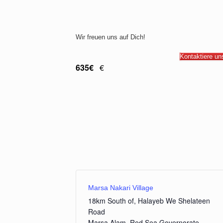
Wir freuen uns auf Dich!
Kontaktiere u
635€
€
Marsa Nakari Village
18km South of, Halayeb We Shelateen
Road
Marsa Alam
,
Red Sea Governorate