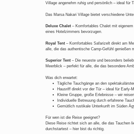
Village angenehm ruhig und persönlich – ideal für 
Das Marsa Nakari Village bietet verschiedene Unte
Deluxe Chalet
– Komfortables Chalet mit eigenem 
eines Hotelzimmers bevorzugen.
Royal Tent
– Komfortables Safarizelt direkt am Mee
alle, die das authentische Camp-Gefühl genießen
Superior Tent
– Die neueste und besonders beliebt
Meerblick – perfekt für alle, die das besondere A
Was dich erwartet:
Tägliche Tauchgänge an den spektakulärsten
Hausriff direkt vor der Tür – ideal für Early
Kleine Gruppe, große Erlebnisse – wir reisen
Individuelle Betreuung durch erfahrene Tau
Gemütlich rustikale Unterkunft im Süden Ägy
Für wen ist die Reise geeignet?
Diese Reise richtet sich an alle, die das Tauchen 
durchstartest – hier bist du richtig.