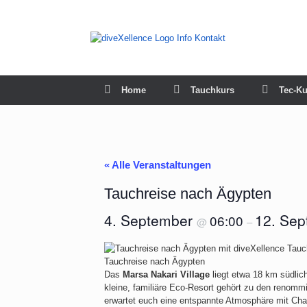
Zum
Inhalt
springen
Home
Tauchkurs
Tec-Ku
« Alle Veranstaltungen
Tauchreise nach Ägypten
4. September
12. Se
06:00
@
–
Tauchreise nach Ägypten
Das
Marsa Nakari Village
liegt etwa 18 km südlic
kleine, familiäre Eco-Resort gehört zu den renomm
erwartet euch eine entspannte Atmosphäre mit Chal