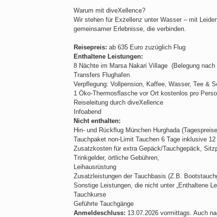
Warum mit diveXellence?
Wir stehen für Exzellenz unter Wasser – mit Leiden
gemeinsamer Erlebnisse, die verbinden.
Reisepreis:
ab 635 Euro zuzüglich Flug
Enthaltene Leistungen:
8 Nächte im Marsa Nakari Village (Belegung nach 
Transfers Flughafen
Verpflegung: Vollpension, Kaffee, Wasser, Tee & S
1 Öko-Thermosflasche vor Ort kostenlos pro Pers
Reiseleitung durch diveXellence
Infoabend
Nicht enthalten:
Hin- und Rückflug München Hurghada (Tagespreise
Tauchpaket non-Limit Tauchen 6 Tage inklusive 12 Lt
Zusatzkosten für extra Gepäck/Tauchgepäck, Sitzp
Trinkgelder, örtliche Gebühren,
Leihausrüstung
Zusatzleistungen der Tauchbasis (Z.B. Bootstauchg
Sonstige Leistungen, die nicht unter „Enthaltene Le
Tauchkurse
Geführte Tauchgänge
Anmeldeschluss:
13.07.2026 vormittags. Auch nac