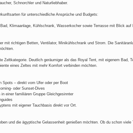
Taucher, Schnorchler und Naturliebhaber.
rkunftsarten für unterschiedliche Ansprüche und Budgets:
Bad, Klimaanlage, Kühlschrank, Wasserkocher sowie Terrasse mit Blick auf M
r mit richtigen Betten, Ventilator, Minikühlschrank und Strom. Die Sanitäranl
 möchten.
e Zeltkategorie. Deutlich geräumiger als das Royal Tent, mit eigenem Bad, 
mbiente eines Zeltes mit mehr Komfort verbinden möchten.
 Spots – direkt vom Ufer oder per Boot
-Morning- oder Sunset-Dives
 in einer familiären Gruppe Gleichgesinnter
chguides
ptens mit eigener Tauchbasis direkt vor Ort.
lieben und die ägyptische Gelassenheit genießen möchten. Ob du schon viele 