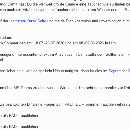
and. Damit hast Du die weltweit größte Chance eine Tauchschule zu finden b
ich auch die Erfahrung wie man Taucher sicher in kaltem Wasser und mit Spa
uf der
Instructor-Kurse Seite
und melde Dich kostenlos und unverbindlich zum 
rerkurs
 im Sommer geplant: 18.07.-26.07.2026 und am 08.-09.08.2026 in Ulm.
nügend Interessenten direkt im Anschluss in Ulm stattfinden. Sollten sich n
nd.
n lieber sein, weil da gar kein Urlaub nötig ist, dann ist dies im
September 
ne über MS Teams zu absolvieren. Wir bieten dies sehr gerne parallel zur Prä
wir beantworten Dir Deine Fragen zum PADI IDC – Sommer Tauchlehrerkurs 
m als PADI Tauchlehrer.
m als PADI Tauchlehrer.