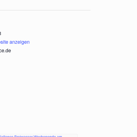
3
site anzeigen
ce.de