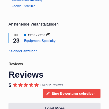
Cookie-Richtlinie
Anstehende Veranstaltungen
Hervorgehoben
19:00
-
22:00
JULI
23
Equipment Specialty
Kalender anzeigen
Reviews
Reviews
5
Over 62 Reviews
Eine Bewertung schreiben
Load More