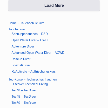
n
Load More
,
N
Home – Tauchschule Ulm
a
Tauchkurse
v
Schnuppertauchen – DSD
Open Water Diver – OWD
i
Adventure Diver
g
Advanced Open Water Diver – AOWD
a
Rescue Diver
t
Spezialkurse
ReActivate – Auffrischungskurs
i
Tec-Kurse – Technisches Tauchen
o
Discover Technical Diving
n
Tec40 – TecDiver
Tec45 – TecDiver
Tec50 – TecDiver