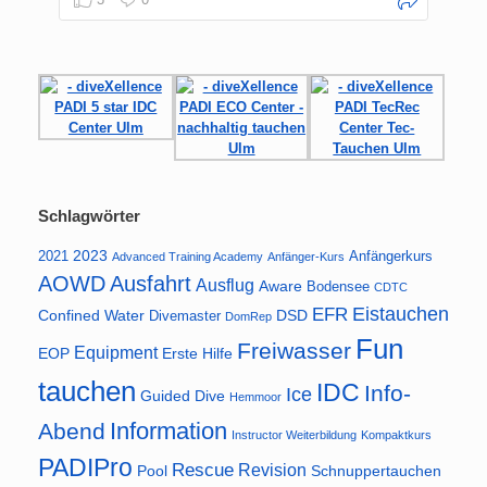
Schlagwörter
2023
2021
Anfängerkurs
Advanced Training Academy
Anfänger-Kurs
AOWD
Ausfahrt
Ausflug
Aware
Bodensee
CDTC
Eistauchen
EFR
Confined Water
DSD
Divemaster
DomRep
Fun
Freiwasser
Equipment
EOP
Erste Hilfe
tauchen
IDC
Info-
Ice
Guided Dive
Hemmoor
Information
Abend
Instructor Weiterbildung
Kompaktkurs
PADIPro
Rescue
Revision
Pool
Schnuppertauchen