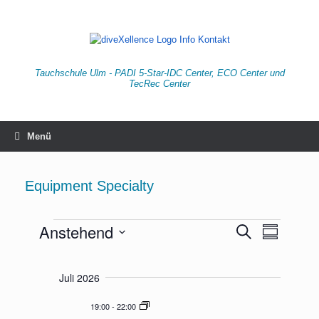
Zum
Inhalt
springen
Tauchschule Ulm - PADI 5-Star-IDC Center, ECO Center und
TecRec Center
Menü
Equipment Specialty
Anstehend
S
V
V
Z
u
Veranstaltungen
u
D
e
e
c
s
a
h
r
a
Juli 2026
r
t
e
m
u
a
a
m
19:00
-
22:00
m
e