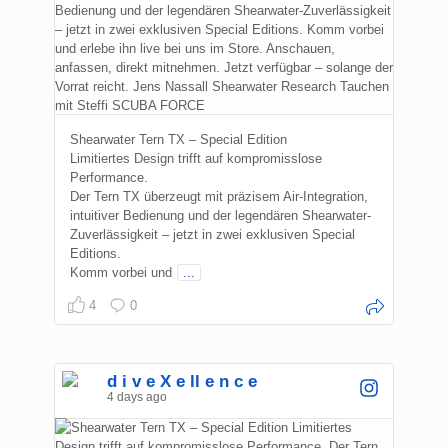
Shearwater Tern TX – Special Edition
Limitiertes Design trifft auf kompromisslose
Performance.
Der Tern TX überzeugt mit präzisem Air-Integration,
intuitiver Bedienung und der legendären Shearwater-
Zuverlässigkeit – jetzt in zwei exklusiven Special
Editions.
Komm vorbei und
...
4
0
d i v e X e ll e n c e
4 days ago