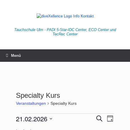
Zum
Inhalt
springen
Tauchschule Ulm - PADI 5-Star-IDC Center, ECO Center und
TecRec Center
Menü
Specialty Kurs
Veranstaltungen
Specialty Kurs
Veranstaltungen
21.02.2026
Veranstaltungen
Veranstaltu
Suche
Tag
für
Suche
Ansichten-
Datum
21.
und
Navigation