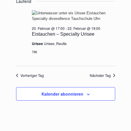
Laufend
wählen.
Februar
Ansichten,
2026
Navigation
20. Februar @ 17:00
-
22. Februar @ 19:00
Eistauchen – Specialty Urisee
Urisee
Urisee, Reutte
79€
Vorheriger Tag
Nächster Tag
Kalender abonnieren