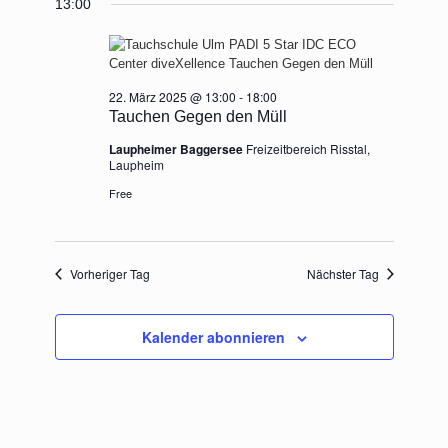
13:00
wählen.
März
Ansichten,
2025
Navigation
22. März 2025 @ 13:00
-
18:00
Tauchen Gegen den Müll
Laupheimer Baggersee
Freizeitbereich Risstal,
Laupheim
Free
Vorheriger Tag
Nächster Tag
Kalender abonnieren