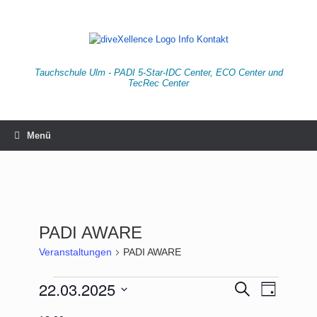
Zum
Inhalt
springen
Tauchschule Ulm - PADI 5-Star-IDC Center, ECO Center und
TecRec Center
Menü
PADI AWARE
Veranstaltungen
PADI AWARE
Veranstaltungen
22.03.2025
Veranstaltungen
Veranstaltu
Suche
Tag
für
Suche
Ansichten-
Datum
22.
und
Navigation