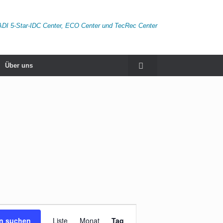
ADI 5-Star-IDC Center, ECO Center und TecRec Center
Über uns
Veranstaltung
Ansichten-
en suchen
Liste
Monat
Tag