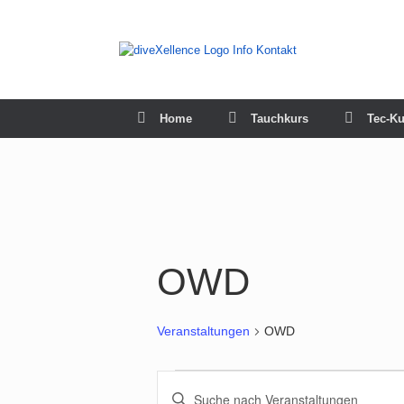
Zum
Inhalt
springen
Home
Tauchkurs
Tec-Ku
OWD
Veranstaltungen
OWD
Veranstaltungen
Veranstaltungen
Bitte
für
Suche