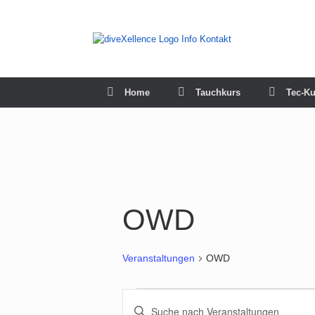
Zum
Inhalt
springen
Home
Tauchkurs
Tec-Ku
OWD
Veranstaltungen
OWD
Veranstaltungen
Veranstaltungen
Bitte
für
Suche