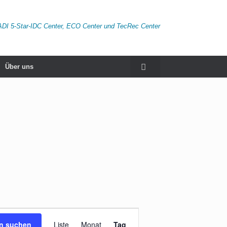
ADI 5-Star-IDC Center, ECO Center und TecRec Center
Über uns
Veranstaltung
Ansichten-
en suchen
Liste
Monat
Tag