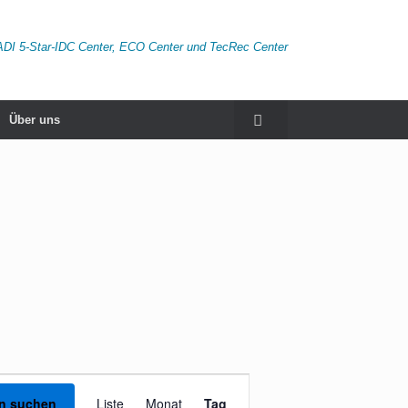
ADI 5-Star-IDC Center, ECO Center und TecRec Center
Über uns
Veranstaltung
Ansichten-
en suchen
Liste
Monat
Tag