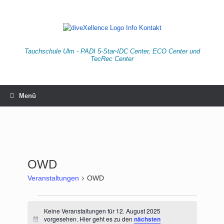
Zum
Inhalt
springen
Tauchschule Ulm - PADI 5-Star-IDC Center, ECO Center und
TecRec Center
Menü
OWD
Veranstaltungen
OWD
Veranstaltungen
für
Keine Veranstaltungen für 12. August 2025
vorgesehen. Hier geht es zu den
nächsten
12.
Hinweis