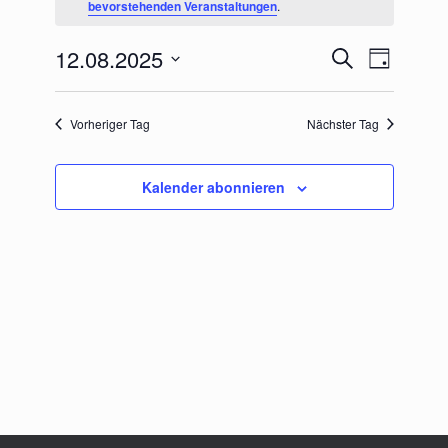
bevorstehenden Veranstaltungen
.
August
2025
12.08.2025
Veranstaltungen
Veranstaltu
Suche
Tag
Suche
Ansichten-
Datum
und
Navigation
wählen.
Ansichten,
Vorheriger Tag
Nächster Tag
Navigation
Kalender abonnieren