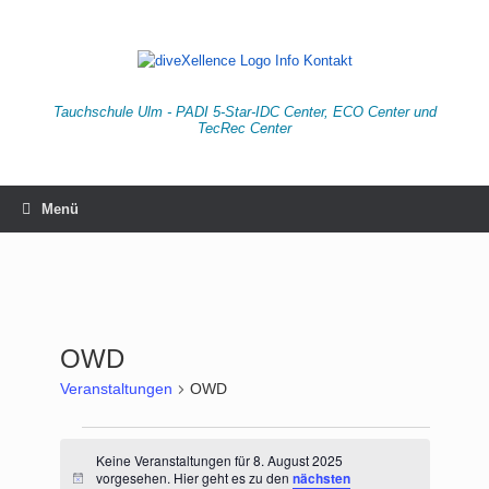
Zum
Inhalt
springen
Tauchschule Ulm - PADI 5-Star-IDC Center, ECO Center und
TecRec Center
Menü
OWD
Veranstaltungen
OWD
Veranstaltungen
für
Keine Veranstaltungen für 8. August 2025
vorgesehen. Hier geht es zu den
nächsten
8.
Hinweis