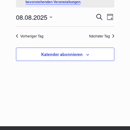
bevorstehenden Veranstaltungen
.
August
2025
08.08.2025
Veranstaltungen
Veranstaltu
Suche
Tag
Suche
Ansichten-
Datum
und
Navigation
wählen.
Ansichten,
Vorheriger Tag
Nächster Tag
Navigation
Kalender abonnieren