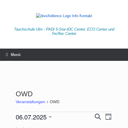
Zum
Inhalt
springen
Tauchschule Ulm - PADI 5-Star-IDC Center, ECO Center und
TecRec Center
Menü
OWD
Veranstaltungen
OWD
Veranstaltungen
06.07.2025
Veranstaltungen
Veranstaltu
Suche
Tag
für
Suche
Ansichten-
Datum
6.
und
Navigation