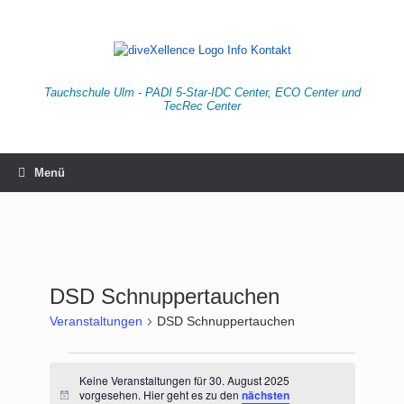
Zum
Inhalt
springen
Tauchschule Ulm - PADI 5-Star-IDC Center, ECO Center und
TecRec Center
Menü
DSD Schnuppertauchen
Veranstaltungen
DSD Schnuppertauchen
Veranstaltungen
für
Keine Veranstaltungen für 30. August 2025
vorgesehen. Hier geht es zu den
nächsten
30.
Hinweis