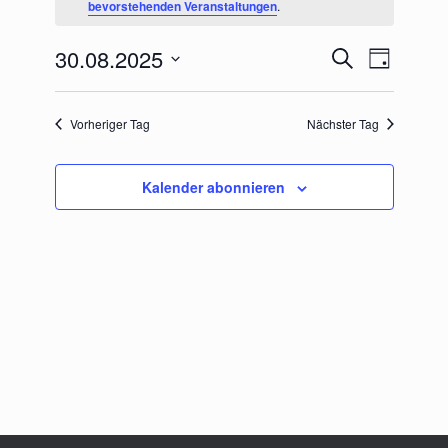
bevorstehenden Veranstaltungen
.
August
2025
30.08.2025
Veranstaltungen
Veranstaltu
Suche
Tag
Suche
Ansichten-
Datum
und
Navigation
wählen.
Ansichten,
Vorheriger Tag
Nächster Tag
Navigation
Kalender abonnieren